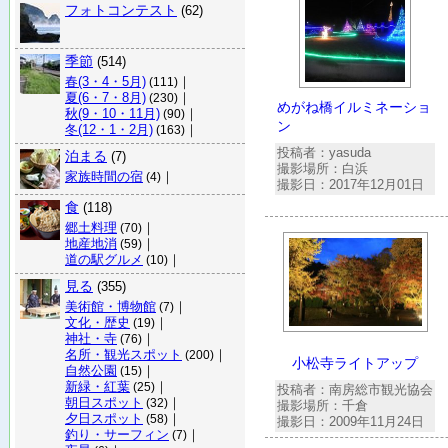
フォトコンテスト
(62)
季節
(514)
春(3・4・5月)
｜
(111)
夏(6・7・8月)
｜
(230)
めがね橋イルミネーショ
秋(9・10・11月)
｜
(90)
ン
冬(12・1・2月)
｜
(163)
投稿者：yasuda
泊まる
(7)
撮影場所：白浜
家族時間の宿
｜
(4)
撮影日：2017年12月01日
食
(118)
郷土料理
｜
(70)
地産地消
｜
(59)
道の駅グルメ
｜
(10)
見る
(355)
美術館・博物館
｜
(7)
文化・歴史
｜
(19)
神社・寺
｜
(76)
名所・観光スポット
｜
(200)
小松寺ライトアップ
自然公園
｜
(15)
新緑・紅葉
｜
(25)
投稿者：南房総市観光協会
朝日スポット
｜
(32)
撮影場所：千倉
夕日スポット
｜
(58)
撮影日：2009年11月24日
釣り・サーフィン
｜
(7)