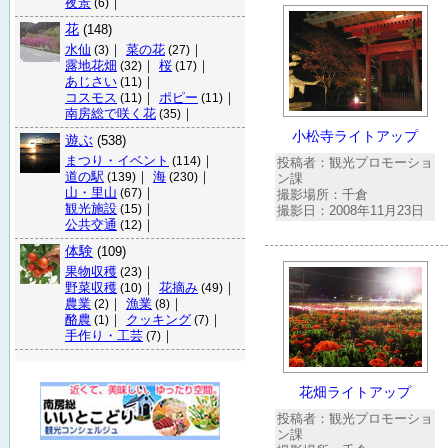
夜景
｜
(6)
花
(148)
水仙
｜
菜の花
｜
(3)
(27)
露地花畑
｜
桜
｜
(32)
(17)
あじさい
｜
(11)
コスモス
｜
ポピー
｜
(11)
(11)
南房総で咲く花
｜
(35)
小松寺ライトアップ
遊ぶ
(538)
まつり・イベント
｜
(114)
投稿者：観光プロモーショ
道の駅
｜
海
｜
(139)
(230)
ン課
山・里山
｜
(67)
撮影場所：千倉
観光施設
｜
(15)
撮影日：2008年11月23日
公共交通
｜
(12)
体験
(109)
果物収穫
｜
(23)
野菜収穫
｜
花摘み
｜
(10)
(49)
農業
｜
漁業
｜
(2)
(8)
酪農
｜
クッキング
｜
(1)
(7)
手作り・工芸
｜
(7)
花畑ライトアップ
投稿者：観光プロモーショ
ン課