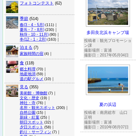
フォトコンテスト
(62)
季節
(514)
春(3・4・5月)
｜
(111)
夏(6・7・8月)
｜
(230)
多田良北浜キャンプ場
秋(9・10・11月)
｜
(90)
冬(12・1・2月)
｜
(163)
投稿者：観光プロモーショ
ン課
泊まる
(7)
撮影場所：富浦
家族時間の宿
｜
(4)
撮影日：2017年05月04日
食
(118)
郷土料理
｜
(70)
地産地消
｜
(59)
道の駅グルメ
｜
(10)
見る
(355)
美術館・博物館
｜
(7)
文化・歴史
｜
(19)
神社・寺
｜
(76)
夏の浜辺
名所・観光スポット
｜
(200)
自然公園
｜
投稿者：南房総市 山口
(15)
新緑・紅葉
｜
正明
(25)
朝日スポット
｜
撮影場所：富浦
(32)
夕日スポット
｜
撮影日：2010年08月07日
(58)
釣り・サーフィン
｜
(7)