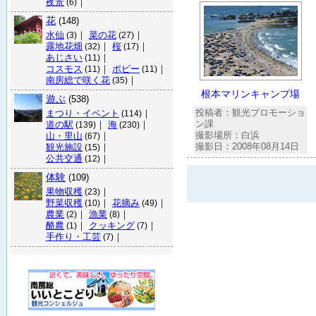
夜景
｜
(6)
花
(148)
水仙
｜
菜の花
｜
(3)
(27)
露地花畑
｜
桜
｜
(32)
(17)
あじさい
｜
(11)
コスモス
｜
ポピー
｜
(11)
(11)
南房総で咲く花
｜
(35)
根本マリンキャンプ場
遊ぶ
(538)
投稿者：観光プロモーショ
まつり・イベント
｜
(114)
ン課
道の駅
｜
海
｜
(139)
(230)
撮影場所：白浜
山・里山
｜
(67)
撮影日：2008年08月14日
観光施設
｜
(15)
公共交通
｜
(12)
体験
(109)
果物収穫
｜
(23)
野菜収穫
｜
花摘み
｜
(10)
(49)
農業
｜
漁業
｜
(2)
(8)
酪農
｜
クッキング
｜
(1)
(7)
手作り・工芸
｜
(7)