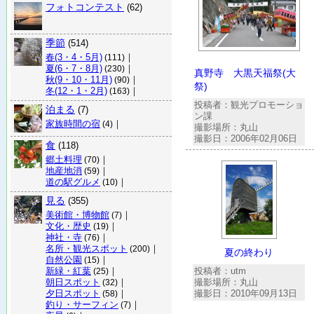
フォトコンテスト
(62)
季節
(514)
春(3・4・5月)
｜
(111)
夏(6・7・8月)
｜
(230)
真野寺 大黒天福祭(大
秋(9・10・11月)
｜
(90)
祭)
冬(12・1・2月)
｜
(163)
投稿者：観光プロモーショ
泊まる
(7)
ン課
家族時間の宿
｜
(4)
撮影場所：丸山
撮影日：2006年02月06日
食
(118)
郷土料理
｜
(70)
地産地消
｜
(59)
道の駅グルメ
｜
(10)
見る
(355)
美術館・博物館
｜
(7)
文化・歴史
｜
(19)
神社・寺
｜
(76)
名所・観光スポット
｜
(200)
夏の終わり
自然公園
｜
(15)
新緑・紅葉
｜
投稿者：utm
(25)
朝日スポット
｜
撮影場所：丸山
(32)
夕日スポット
｜
撮影日：2010年09月13日
(58)
釣り・サーフィン
｜
(7)