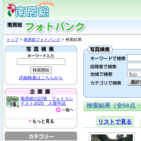
トップ
>
南房総フォトバンク
> 検索結果
詳細検索はこちらから
南房総の記憶 フォトコン
テスト2020 入賞作品
検索結果（全58点・
▼
もっと見る
リストで見る