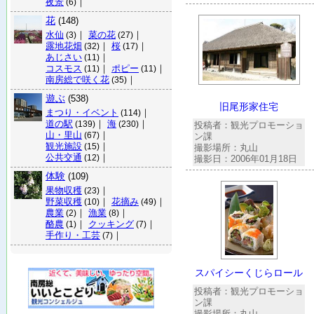
夜景
｜
(6)
花
(148)
水仙
｜
菜の花
｜
(3)
(27)
露地花畑
｜
桜
｜
(32)
(17)
あじさい
｜
(11)
コスモス
｜
ポピー
｜
(11)
(11)
南房総で咲く花
｜
(35)
遊ぶ
(538)
旧尾形家住宅
まつり・イベント
｜
(114)
道の駅
｜
海
｜
(139)
(230)
投稿者：観光プロモーショ
山・里山
｜
(67)
ン課
観光施設
｜
(15)
撮影場所：丸山
公共交通
｜
(12)
撮影日：2006年01月18日
体験
(109)
果物収穫
｜
(23)
野菜収穫
｜
花摘み
｜
(10)
(49)
農業
｜
漁業
｜
(2)
(8)
酪農
｜
クッキング
｜
(1)
(7)
手作り・工芸
｜
(7)
スパイシーくじらロール
投稿者：観光プロモーショ
ン課
撮影場所：丸山