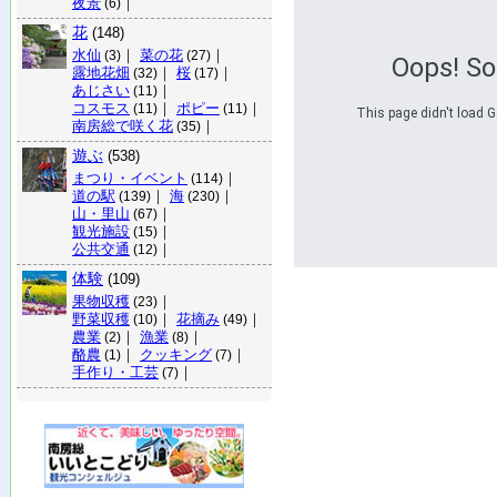
夜景
｜
(6)
花
(148)
水仙
｜
菜の花
｜
(3)
(27)
Oops! S
露地花畑
｜
桜
｜
(32)
(17)
あじさい
｜
(11)
コスモス
｜
ポピー
｜
(11)
(11)
This page didn't load G
南房総で咲く花
｜
(35)
遊ぶ
(538)
まつり・イベント
｜
(114)
道の駅
｜
海
｜
(139)
(230)
山・里山
｜
(67)
観光施設
｜
(15)
公共交通
｜
(12)
体験
(109)
果物収穫
｜
(23)
野菜収穫
｜
花摘み
｜
(10)
(49)
農業
｜
漁業
｜
(2)
(8)
酪農
｜
クッキング
｜
(1)
(7)
手作り・工芸
｜
(7)