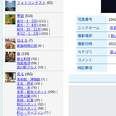
フォトコンテスト
(62)
季節
(514)
写真番号
104
春(3・4・5月)
｜
(111)
夏(6・7・8月)
｜
(230)
ニックネーム
井
秋(9・10・11月)
｜
(90)
冬(12・1・2月)
｜
(163)
撮影場所
[
館
泊まる
(7)
撮影日時
202
家族時間の宿
｜
(4)
カテゴリ
遊
食
(118)
郷土料理
｜
(70)
コメント
地産地消
｜
(59)
道の駅グルメ
｜
(10)
特記事項
見る
(355)
美術館・博物館
｜
(7)
文化・歴史
｜
(19)
神社・寺
｜
(76)
名所・観光スポット
｜
(200)
自然公園
｜
(15)
新緑・紅葉
｜
(25)
朝日スポット
｜
(32)
夕日スポット
｜
(58)
釣り・サーフィン
｜
(7)