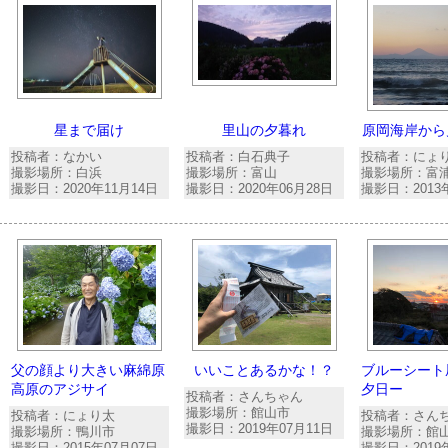
星まで届け
里山の夕暮れ
原岡海岸から
投稿者：なかい
投稿者：白石典子
投稿者：にょ
撮影場所：白浜
撮影場所：富山
撮影場所：富
撮影日：2020年11月14日
撮影日：2020年06月28日
撮影日：2013
父の顔より大きい麻綿原
いいことあるかな！？
ブルーシート
高原のアジサイ
夕日ー
投稿者：さんちゃん
撮影場所：館山市
投稿者：にょり太
投稿者：さん
撮影日：2019年07月11日
撮影場所：鴨川市
撮影場所：館
撮影日：2015年07月07日
撮影日：2019