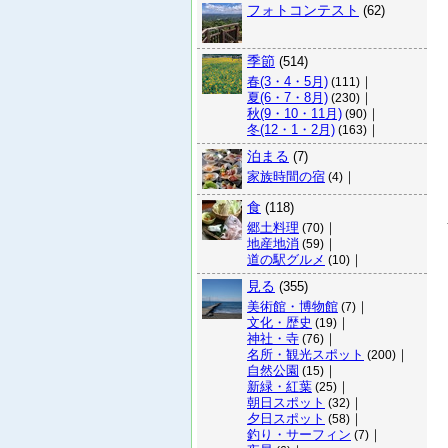
フォトコンテスト
(62)
季節
(514)
春(3・4・5月)
｜
(111)
夏(6・7・8月)
｜
(230)
秋(9・10・11月)
｜
(90)
冬(12・1・2月)
｜
(163)
泊まる
(7)
家族時間の宿
｜
(4)
食
(118)
郷土料理
｜
(70)
地産地消
｜
(59)
道の駅グルメ
｜
(10)
見る
(355)
美術館・博物館
｜
(7)
文化・歴史
｜
(19)
神社・寺
｜
(76)
名所・観光スポット
｜
(200)
自然公園
｜
(15)
新緑・紅葉
｜
(25)
朝日スポット
｜
(32)
夕日スポット
｜
(58)
釣り・サーフィン
｜
(7)