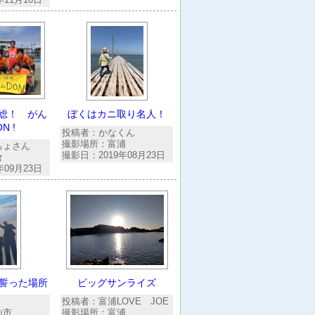
総！ がん
ぼくはカニ取り名人！
N !
投稿者：かなくん
撮影場所：富浦
ちょさん
撮影日：2019年08月23日
倉
年09月23日
誓った場所
ビッグサンライズ
投稿者：富浦LOVE JOE
山市
撮影場所：富浦