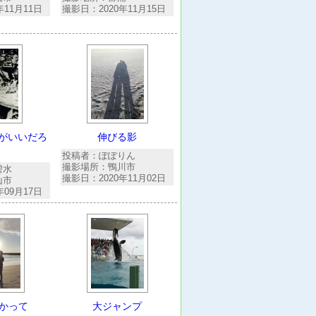
年11月11日
撮影日：2020年11月15日
がいいだろ
伸びる影
投稿者：ぽぽりん
撮影場所：鴨川市
碧水
撮影日：2020年11月02日
山市
年09月17日
かって
大ジャンプ