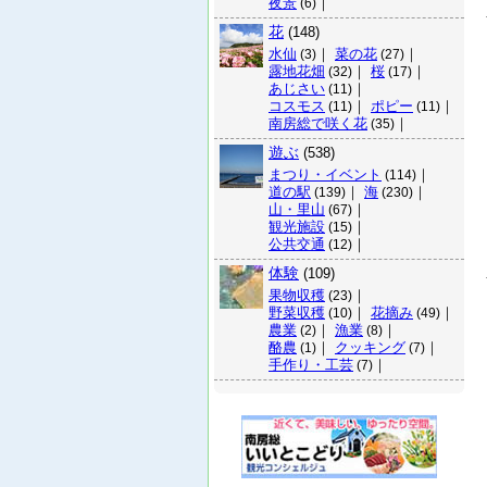
夜景
｜
(6)
花
(148)
水仙
｜
菜の花
｜
(3)
(27)
露地花畑
｜
桜
｜
(32)
(17)
あじさい
｜
(11)
コスモス
｜
ポピー
｜
(11)
(11)
南房総で咲く花
｜
(35)
遊ぶ
(538)
まつり・イベント
｜
(114)
道の駅
｜
海
｜
(139)
(230)
山・里山
｜
(67)
観光施設
｜
(15)
公共交通
｜
(12)
体験
(109)
果物収穫
｜
(23)
野菜収穫
｜
花摘み
｜
(10)
(49)
農業
｜
漁業
｜
(2)
(8)
酪農
｜
クッキング
｜
(1)
(7)
手作り・工芸
｜
(7)