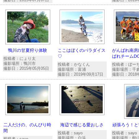
鴨川の甘夏狩り体験
ここはぼくのパラダイス
がんばれ南房
♡
ばれチームDO
投稿者：にょり太
撮影場所：鴨川市
投稿者：かなくん
投稿者：ぼー
撮影日：2015年05月05日
撮影場所：富浦
撮影場所：千
撮影日：2019年09月17日
撮影日：2018
二人だけの、のんびり時
海辺で感じる愛おしさ
頑張ろう！と
間
投稿者：sayo
投稿者：sayo
撮影場所：白浜
撮影場所：館
投稿者：sayo