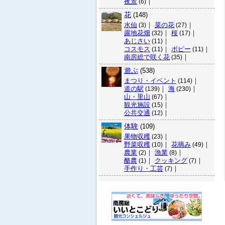
夜景
｜
(6)
花
(148)
水仙
｜
菜の花
｜
(3)
(27)
露地花畑
｜
桜
｜
(32)
(17)
あじさい
｜
(11)
コスモス
｜
ポピー
｜
(11)
(11)
南房総で咲く花
｜
(35)
遊ぶ
(538)
まつり・イベント
｜
(114)
道の駅
｜
海
｜
(139)
(230)
山・里山
｜
(67)
観光施設
｜
(15)
公共交通
｜
(12)
体験
(109)
果物収穫
｜
(23)
野菜収穫
｜
花摘み
｜
(10)
(49)
農業
｜
漁業
｜
(2)
(8)
酪農
｜
クッキング
｜
(1)
(7)
手作り・工芸
｜
(7)