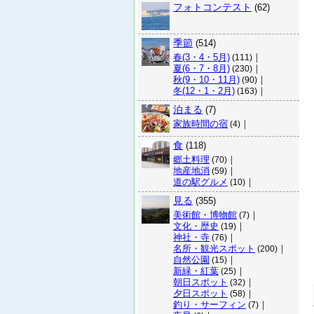
フォトコンテスト
(62)
季節
(514)
春(3・4・5月)
｜
(111)
夏(6・7・8月)
｜
(230)
秋(9・10・11月)
｜
(90)
冬(12・1・2月)
｜
(163)
泊まる
(7)
家族時間の宿
｜
(4)
食
(118)
郷土料理
｜
(70)
地産地消
｜
(59)
道の駅グルメ
｜
(10)
見る
(355)
美術館・博物館
｜
(7)
文化・歴史
｜
(19)
神社・寺
｜
(76)
名所・観光スポット
｜
(200)
自然公園
｜
(15)
新緑・紅葉
｜
(25)
朝日スポット
｜
(32)
夕日スポット
｜
(58)
釣り・サーフィン
｜
(7)