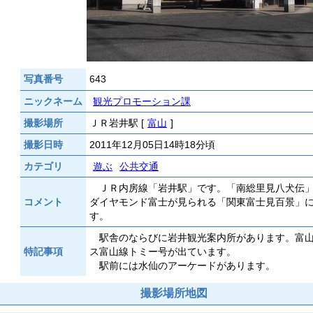
写真番号
643
ニックネーム
観光プロモーション課
撮影場所
ＪＲ岩井駅 [
富山
]
撮影日時
2011年12月05日14時18分頃
カテゴリ
遊ぶ
公共交通
ＪＲ内房線「岩井駅」です。「南総里見八犬伝」
コメント
ダイヤモンド富士が見られる「関東富士見百景」
す。
駅舎のならびに岩井観光案内所があります。富山
特記事項
ス富山線トミー号が出ています。
駅前には水仙のアーケードがあります。
撮影場所地図