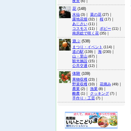
夜景
｜
(6)
花
(148)
水仙
｜
菜の花
｜
(3)
(27)
露地花畑
｜
桜
｜
(32)
(17)
あじさい
｜
(11)
コスモス
｜
ポピー
｜
(11)
(11)
南房総で咲く花
｜
(35)
遊ぶ
(538)
まつり・イベント
｜
(114)
道の駅
｜
海
｜
(139)
(230)
山・里山
｜
(67)
観光施設
｜
(15)
公共交通
｜
(12)
体験
(109)
果物収穫
｜
(23)
野菜収穫
｜
花摘み
｜
(10)
(49)
農業
｜
漁業
｜
(2)
(8)
酪農
｜
クッキング
｜
(1)
(7)
手作り・工芸
｜
(7)