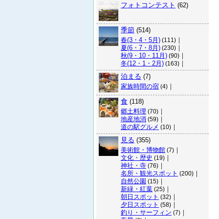
フォトコンテスト
(62)
季節
(514)
春(3・4・5月)
｜
(111)
夏(6・7・8月)
｜
(230)
秋(9・10・11月)
｜
(90)
冬(12・1・2月)
｜
(163)
泊まる
(7)
家族時間の宿
｜
(4)
食
(118)
郷土料理
｜
(70)
地産地消
｜
(59)
道の駅グルメ
｜
(10)
見る
(355)
美術館・博物館
｜
(7)
文化・歴史
｜
(19)
神社・寺
｜
(76)
名所・観光スポット
｜
(200)
自然公園
｜
(15)
新緑・紅葉
｜
(25)
朝日スポット
｜
(32)
夕日スポット
｜
(58)
釣り・サーフィン
｜
(7)