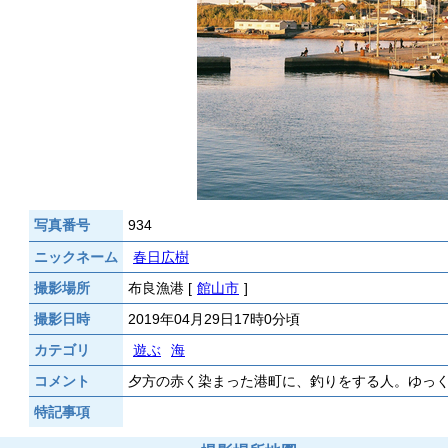
写真番号
934
ニックネーム
春日広樹
撮影場所
布良漁港 [
館山市
]
撮影日時
2019年04月29日17時0分頃
カテゴリ
遊ぶ
海
コメント
夕方の赤く染まった港町に、釣りをする人。ゆっ
特記事項