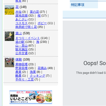
夜景
｜
(6)
特記事項
花
(148)
水仙
｜
菜の花
｜
(3)
(27)
露地花畑
｜
桜
｜
(32)
(17)
あじさい
｜
(11)
コスモス
｜
ポピー
｜
(11)
(11)
南房総で咲く花
｜
(35)
遊ぶ
(538)
まつり・イベント
｜
(114)
道の駅
｜
海
｜
(139)
(230)
山・里山
｜
(67)
観光施設
｜
(15)
公共交通
｜
(12)
体験
(109)
Oops! S
果物収穫
｜
(23)
野菜収穫
｜
花摘み
｜
(10)
(49)
農業
｜
漁業
｜
(2)
(8)
This page didn't load G
酪農
｜
クッキング
｜
(1)
(7)
手作り・工芸
｜
(7)