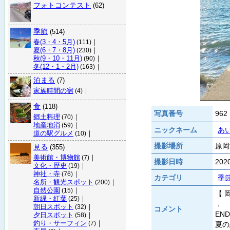
フォトコンテスト
(62)
季節
(514)
春(3・4・5月)
｜
(111)
夏(6・7・8月)
｜
(230)
秋(9・10・11月)
｜
(90)
冬(12・1・2月)
｜
(163)
泊まる
(7)
家族時間の宿
｜
(4)
食
(118)
写真番号
962
郷土料理
｜
(70)
地産地消
｜
(59)
ニックネーム
あ
道の駅グルメ
｜
(10)
撮影場所
原岡
見る
(355)
美術館・博物館
｜
(7)
撮影日時
20
文化・歴史
｜
(19)
神社・寺
｜
(76)
カテゴリ
季
名所・観光スポット
｜
(200)
自然公園
｜
(15)
【 
新緑・紅葉
｜
(25)
．
朝日スポット
｜
(32)
コメント
END
夕日スポット
｜
(58)
釣り・サーフィン
｜
(7)
夏の