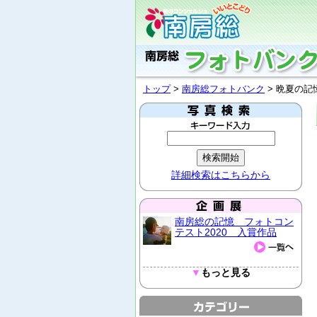
トップ
>
南房総フォトバンク
> 晩夏の記
詳細検索はこちらから
南房総の記憶 フォトコン
テスト2020 入賞作品
▼
もっと見る