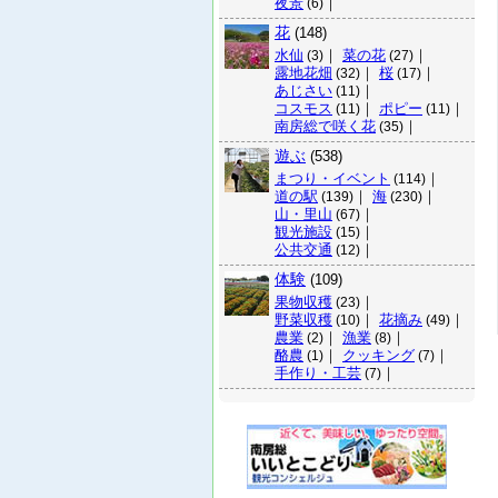
夜景
｜
(6)
花
(148)
水仙
｜
菜の花
｜
(3)
(27)
露地花畑
｜
桜
｜
(32)
(17)
あじさい
｜
(11)
コスモス
｜
ポピー
｜
(11)
(11)
南房総で咲く花
｜
(35)
遊ぶ
(538)
まつり・イベント
｜
(114)
道の駅
｜
海
｜
(139)
(230)
山・里山
｜
(67)
観光施設
｜
(15)
公共交通
｜
(12)
体験
(109)
果物収穫
｜
(23)
野菜収穫
｜
花摘み
｜
(10)
(49)
農業
｜
漁業
｜
(2)
(8)
酪農
｜
クッキング
｜
(1)
(7)
手作り・工芸
｜
(7)