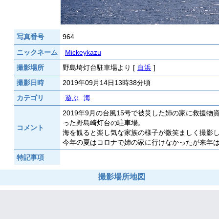
写真番号
964
ニックネーム
Mickeykazu
撮影場所
野島埼灯台駐車場より [
白浜
]
撮影日時
2019年09月14日13時38分頃
カテゴリ
遊ぶ
海
2019年9月の台風15号で被災した姉の家に救援
った野島崎灯台の駐車場。
コメント
海を観ると楽し気な家族の様子が微笑ましく撮影
今年の夏はコロナで姉の家に行けなかったが来年
特記事項
撮影場所地図