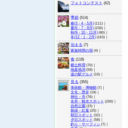
フォトコンテスト
(62)
季節
(514)
春(3・4・5月)
｜
(111)
夏(6・7・8月)
｜
(230)
秋(9・10・11月)
｜
(90)
冬(12・1・2月)
｜
(163)
泊まる
(7)
家族時間の宿
｜
(4)
食
(118)
郷土料理
｜
(70)
地産地消
｜
(59)
道の駅グルメ
｜
(10)
見る
(355)
美術館・博物館
｜
(7)
文化・歴史
｜
(19)
神社・寺
｜
(76)
名所・観光スポット
｜
(200)
自然公園
｜
(15)
新緑・紅葉
｜
(25)
朝日スポット
｜
(32)
夕日スポット
｜
(58)
釣り・サーフィン
｜
(7)