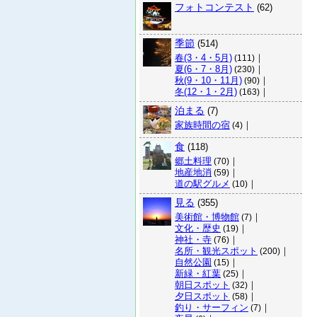
フォトコンテスト
(62)
季節
(514)
春(3・4・5月)
｜
(111)
夏(6・7・8月)
｜
(230)
秋(9・10・11月)
｜
(90)
冬(12・1・2月)
｜
(163)
泊まる
(7)
家族時間の宿
｜
(4)
食
(118)
郷土料理
｜
(70)
地産地消
｜
(59)
道の駅グルメ
｜
(10)
見る
(355)
美術館・博物館
｜
(7)
文化・歴史
｜
(19)
神社・寺
｜
(76)
名所・観光スポット
｜
(200)
自然公園
｜
(15)
新緑・紅葉
｜
(25)
朝日スポット
｜
(32)
夕日スポット
｜
(58)
釣り・サーフィン
｜
(7)