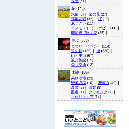
夜景
｜
(6)
花
(148)
水仙
｜
菜の花
｜
(3)
(27)
露地花畑
｜
桜
｜
(32)
(17)
あじさい
｜
(11)
コスモス
｜
ポピー
｜
(11)
(11)
南房総で咲く花
｜
(35)
遊ぶ
(538)
まつり・イベント
｜
(114)
道の駅
｜
海
｜
(139)
(230)
山・里山
｜
(67)
観光施設
｜
(15)
公共交通
｜
(12)
体験
(109)
果物収穫
｜
(23)
野菜収穫
｜
花摘み
｜
(10)
(49)
農業
｜
漁業
｜
(2)
(8)
酪農
｜
クッキング
｜
(1)
(7)
手作り・工芸
｜
(7)