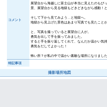
展望台から海越しに富士山が本当に見えたのもび
景、展望台から見る地獄もどきどきながら感動！
そして下から見てみよう…と地獄へ。
コメント
地獄から見上げた景色はあまり写真でも見たこと
と、写真を撮っていると展望台に人が。
勇気を出して手を振ってみました。
すると手を振り返してくれて、なんだか温かい気
勇気をだしてよかった！
怖い所？が私の中で温かい素敵な場所になりまし
特記事項
撮影場所地図