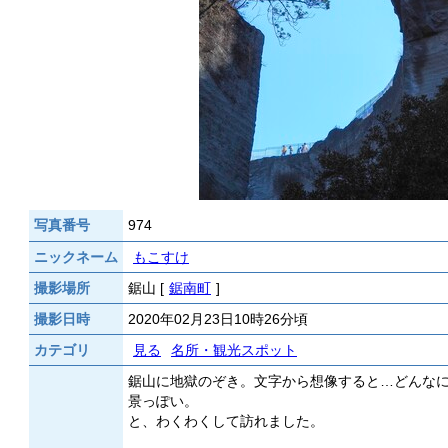
写真番号
974
ニックネーム
もこすけ
撮影場所
鋸山 [
鋸南町
]
撮影日時
2020年02月23日10時26分頃
カテゴリ
見る
名所・観光スポット
鋸山に地獄のぞき。文字から想像すると…どんな
景っぽい。
と、わくわくして訪れました。