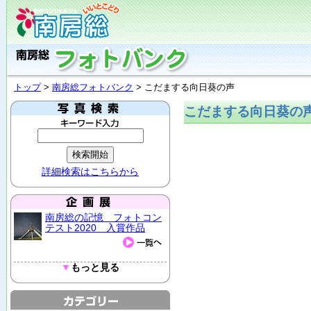
トップ
>
南房総フォトバンク
> こだまする向日葵の声
こだまする向日葵の
詳細検索はこちらから
南房総の記憶 フォトコン
テスト2020 入賞作品
▼
もっと見る