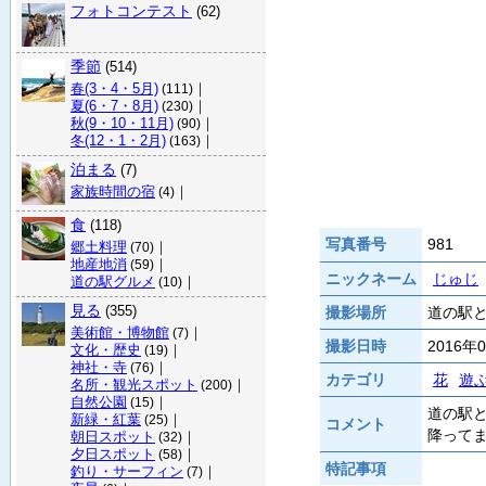
フォトコンテスト
(62)
季節
(514)
春(3・4・5月)
｜
(111)
夏(6・7・8月)
｜
(230)
秋(9・10・11月)
｜
(90)
冬(12・1・2月)
｜
(163)
泊まる
(7)
家族時間の宿
｜
(4)
食
(118)
写真番号
981
郷土料理
｜
(70)
地産地消
｜
(59)
ニックネーム
じゅじ
道の駅グルメ
｜
(10)
見る
(355)
撮影場所
道の駅と
美術館・博物館
｜
(7)
撮影日時
2016年
文化・歴史
｜
(19)
神社・寺
｜
(76)
カテゴリ
花
遊
名所・観光スポット
｜
(200)
自然公園
｜
(15)
道の駅
新緑・紅葉
｜
(25)
コメント
降って
朝日スポット
｜
(32)
夕日スポット
｜
(58)
特記事項
釣り・サーフィン
｜
(7)