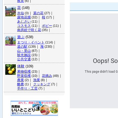
夜景
｜
(6)
花
(148)
水仙
｜
菜の花
｜
(3)
(27)
露地花畑
｜
桜
｜
(32)
(17)
あじさい
｜
(11)
コスモス
｜
ポピー
｜
(11)
(11)
南房総で咲く花
｜
(35)
遊ぶ
(538)
まつり・イベント
｜
(114)
道の駅
｜
海
｜
(139)
(230)
山・里山
｜
(67)
観光施設
｜
(15)
公共交通
｜
Oops! S
(12)
体験
(109)
果物収穫
｜
This page didn't load G
(23)
野菜収穫
｜
花摘み
｜
(10)
(49)
農業
｜
漁業
｜
(2)
(8)
酪農
｜
クッキング
｜
(1)
(7)
手作り・工芸
｜
(7)