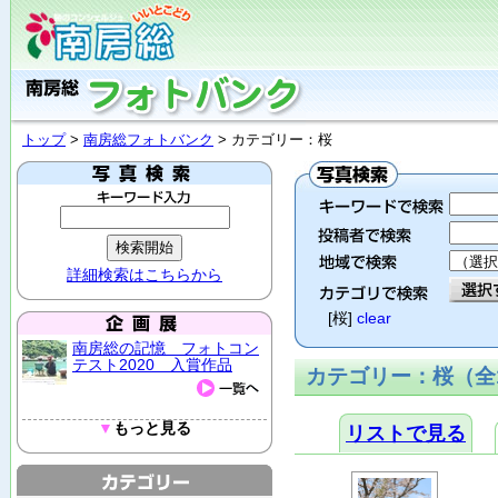
トップ
>
南房総フォトバンク
> カテゴリー：桜
詳細検索はこちらから
[桜]
clear
南房総の記憶 フォトコン
テスト2020 入賞作品
カテゴリー：桜（全1
▼
もっと見る
リストで見る