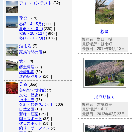
フォトコンテスト
(62)
季節
(514)
春(3・4・5月)
｜
(111)
夏(6・7・8月)
｜
(230)
桜鳥
秋(9・10・11月)
｜
(90)
冬(12・1・2月)
｜
(163)
投稿者：野口一樹
撮影場所：鋸南町
泊まる
(7)
撮影日：2017年04月13日
家族時間の宿
｜
(4)
食
(118)
郷土料理
｜
(70)
地産地消
｜
(59)
道の駅グルメ
｜
(10)
見る
(355)
美術館・博物館
｜
(7)
文化・歴史
｜
(19)
足取り軽く
神社・寺
｜
(76)
名所・観光スポット
｜
投稿者：君塚義美
(200)
自然公園
｜
撮影場所：和田
(15)
新緑・紅葉
｜
撮影日：2013年02月23日
(25)
朝日スポット
｜
(32)
夕日スポット
｜
(58)
釣り・サーフィン
｜
(7)