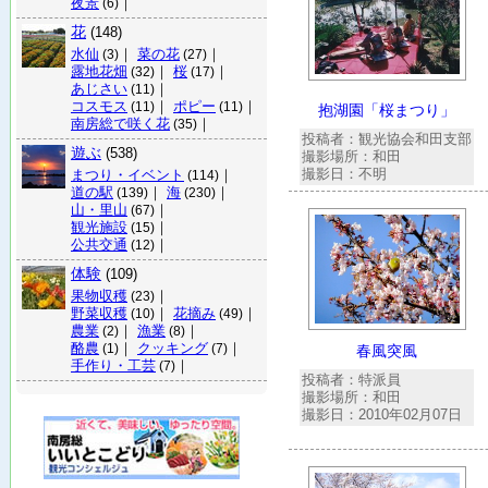
夜景
｜
(6)
花
(148)
水仙
｜
菜の花
｜
(3)
(27)
露地花畑
｜
桜
｜
(32)
(17)
あじさい
｜
(11)
コスモス
｜
ポピー
｜
(11)
(11)
抱湖園「桜まつり」
南房総で咲く花
｜
(35)
投稿者：観光協会和田支部
遊ぶ
(538)
撮影場所：和田
撮影日：不明
まつり・イベント
｜
(114)
道の駅
｜
海
｜
(139)
(230)
山・里山
｜
(67)
観光施設
｜
(15)
公共交通
｜
(12)
体験
(109)
果物収穫
｜
(23)
野菜収穫
｜
花摘み
｜
(10)
(49)
農業
｜
漁業
｜
(2)
(8)
酪農
｜
クッキング
｜
(1)
(7)
春風突風
手作り・工芸
｜
(7)
投稿者：特派員
撮影場所：和田
撮影日：2010年02月07日