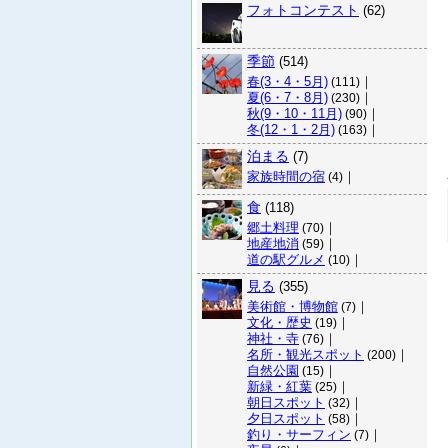
フォトコンテスト
(62)
季節
(514)
春(3・4・5月)
｜
(111)
夏(6・7・8月)
｜
(230)
秋(9・10・11月)
｜
(90)
冬(12・1・2月)
｜
(163)
泊まる
(7)
家族時間の宿
｜
(4)
食
(118)
郷土料理
｜
(70)
地産地消
｜
(59)
道の駅グルメ
｜
(10)
見る
(355)
美術館・博物館
｜
(7)
文化・歴史
｜
(19)
神社・寺
｜
(76)
名所・観光スポット
｜
(200)
自然公園
｜
(15)
新緑・紅葉
｜
(25)
朝日スポット
｜
(32)
夕日スポット
｜
(58)
釣り・サーフィン
｜
(7)