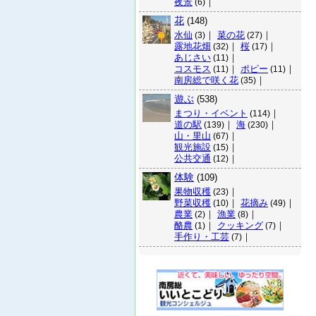
夜景
｜
(6)
花
(148)
水仙
｜
菜の花
｜
(3)
(27)
露地花畑
｜
桜
｜
(32)
(17)
あじさい
｜
(11)
コスモス
｜
ポピー
｜
(11)
(11)
南房総で咲く花
｜
(35)
遊ぶ
(538)
まつり・イベント
｜
(114)
道の駅
｜
海
｜
(139)
(230)
山・里山
｜
(67)
観光施設
｜
(15)
公共交通
｜
(12)
体験
(109)
果物収穫
｜
(23)
野菜収穫
｜
花摘み
｜
(10)
(49)
農業
｜
漁業
｜
(2)
(8)
酪農
｜
クッキング
｜
(1)
(7)
手作り・工芸
｜
(7)