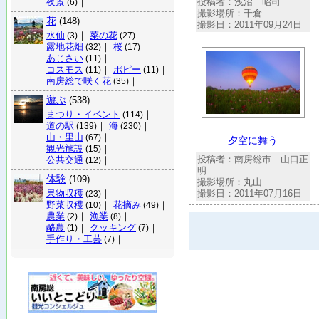
夜景
｜
投稿者：浅沼 昭司
(6)
撮影場所：千倉
花
(148)
撮影日：2011年09月24日
水仙
｜
菜の花
｜
(3)
(27)
露地花畑
｜
桜
｜
(32)
(17)
あじさい
｜
(11)
コスモス
｜
ポピー
｜
(11)
(11)
南房総で咲く花
｜
(35)
遊ぶ
(538)
まつり・イベント
｜
(114)
道の駅
｜
海
｜
(139)
(230)
山・里山
｜
(67)
夕空に舞う
観光施設
｜
(15)
投稿者：南房総市 山口正
公共交通
｜
(12)
明
体験
(109)
撮影場所：丸山
果物収穫
｜
撮影日：2011年07月16日
(23)
野菜収穫
｜
花摘み
｜
(10)
(49)
農業
｜
漁業
｜
(2)
(8)
酪農
｜
クッキング
｜
(1)
(7)
手作り・工芸
｜
(7)