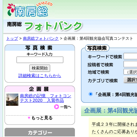
トップ
>
南房総フォトバンク
> 企画展：第4回観光協会写真コンテスト
詳細検索はこちらから
「企画展：第4回観
南房総の記憶 フォトコン
テスト2020 入賞作品
企画展：第4回観光
▼
もっと見る
平成２３年に開催され
たくさんのご応募あり