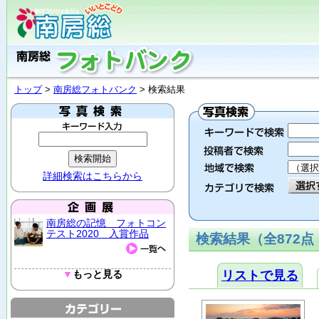
トップ
>
南房総フォトバンク
> 検索結果
詳細検索はこちらから
南房総の記憶 フォトコン
テスト2020 入賞作品
検索結果（全872点・
▼
もっと見る
リストで見る