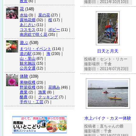
夜景
｜
(6)
撮影日：2011年10月10日
花
(148)
水仙
｜
菜の花
｜
(3)
(27)
露地花畑
｜
桜
｜
(32)
(17)
あじさい
｜
(11)
コスモス
｜
ポピー
｜
(11)
(11)
南房総で咲く花
｜
(35)
遊ぶ
(538)
まつり・イベント
｜
(114)
日天と月天
道の駅
｜
海
｜
(139)
(230)
山・里山
｜
(67)
投稿者：セント・リカー
観光施設
｜
(15)
撮影場所：千倉
公共交通
｜
(12)
撮影日：2011年07月23日
体験
(109)
果物収穫
｜
(23)
野菜収穫
｜
花摘み
｜
(10)
(49)
農業
｜
漁業
｜
(2)
(8)
酪農
｜
クッキング
｜
(1)
(7)
手作り・工芸
｜
(7)
水上バイク・カヌー体験
投稿者：直ちゃんの爺
撮影場所：千倉
撮影日：2011年07月18日