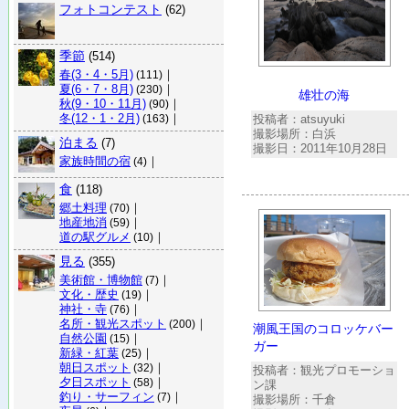
フォトコンテスト
(62)
季節
(514)
春(3・4・5月)
｜
(111)
夏(6・7・8月)
｜
(230)
雄壮の海
秋(9・10・11月)
｜
(90)
冬(12・1・2月)
｜
投稿者：atsuyuki
(163)
撮影場所：白浜
泊まる
(7)
撮影日：2011年10月28日
家族時間の宿
｜
(4)
食
(118)
郷土料理
｜
(70)
地産地消
｜
(59)
道の駅グルメ
｜
(10)
見る
(355)
美術館・博物館
｜
(7)
文化・歴史
｜
(19)
神社・寺
｜
(76)
名所・観光スポット
｜
(200)
潮風王国のコロッケバー
自然公園
｜
(15)
ガー
新緑・紅葉
｜
(25)
朝日スポット
｜
(32)
投稿者：観光プロモーショ
夕日スポット
｜
(58)
ン課
釣り・サーフィン
｜
(7)
撮影場所：千倉