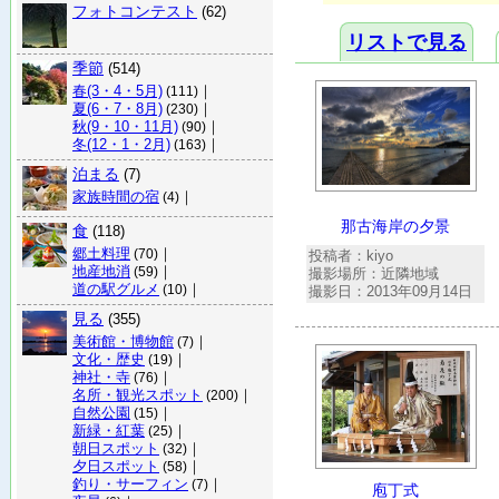
フォトコンテスト
(62)
リストで見る
季節
(514)
春(3・4・5月)
｜
(111)
夏(6・7・8月)
｜
(230)
秋(9・10・11月)
｜
(90)
冬(12・1・2月)
｜
(163)
泊まる
(7)
家族時間の宿
｜
(4)
那古海岸の夕景
食
(118)
郷土料理
｜
(70)
投稿者：kiyo
地産地消
｜
(59)
撮影場所：近隣地域
道の駅グルメ
｜
(10)
撮影日：2013年09月14日
見る
(355)
美術館・博物館
｜
(7)
文化・歴史
｜
(19)
神社・寺
｜
(76)
名所・観光スポット
｜
(200)
自然公園
｜
(15)
新緑・紅葉
｜
(25)
朝日スポット
｜
(32)
夕日スポット
｜
(58)
釣り・サーフィン
｜
(7)
庖丁式