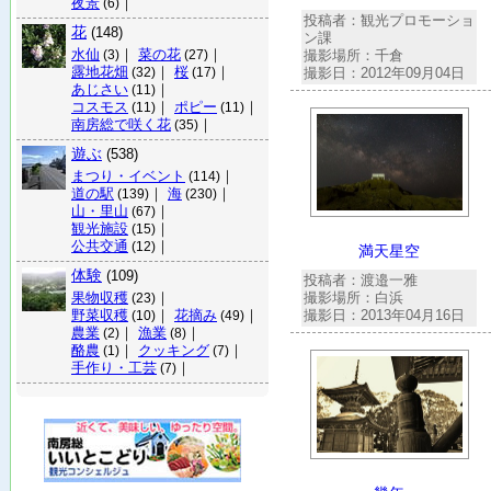
夜景
｜
(6)
投稿者：観光プロモーショ
花
(148)
ン課
水仙
｜
菜の花
｜
撮影場所：千倉
(3)
(27)
露地花畑
｜
桜
｜
撮影日：2012年09月04日
(32)
(17)
あじさい
｜
(11)
コスモス
｜
ポピー
｜
(11)
(11)
南房総で咲く花
｜
(35)
遊ぶ
(538)
まつり・イベント
｜
(114)
道の駅
｜
海
｜
(139)
(230)
山・里山
｜
(67)
観光施設
｜
(15)
公共交通
｜
(12)
満天星空
体験
(109)
投稿者：渡邉一雅
果物収穫
｜
撮影場所：白浜
(23)
野菜収穫
｜
花摘み
｜
撮影日：2013年04月16日
(10)
(49)
農業
｜
漁業
｜
(2)
(8)
酪農
｜
クッキング
｜
(1)
(7)
手作り・工芸
｜
(7)