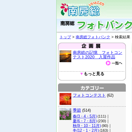
トップ
>
南房総フォトバンク
> 検索結果
南房総の記憶 フォトコン
テスト2020 入賞作品
▼
もっと見る
フォトコンテスト
(62)
季節
(514)
春(3・4・5月)
｜
(111)
夏(6・7・8月)
｜
(230)
秋(9・10・11月)
｜
(90)
冬(12・1・2月)
｜
(163)