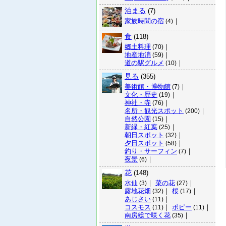
泊まる
(7)
家族時間の宿
｜
(4)
食
(118)
郷土料理
｜
(70)
地産地消
｜
(59)
道の駅グルメ
｜
(10)
見る
(355)
美術館・博物館
｜
(7)
文化・歴史
｜
(19)
神社・寺
｜
(76)
名所・観光スポット
｜
(200)
自然公園
｜
(15)
新緑・紅葉
｜
(25)
朝日スポット
｜
(32)
夕日スポット
｜
(58)
釣り・サーフィン
｜
(7)
夜景
｜
(6)
花
(148)
水仙
｜
菜の花
｜
(3)
(27)
露地花畑
｜
桜
｜
(32)
(17)
あじさい
｜
(11)
コスモス
｜
ポピー
｜
(11)
(11)
南房総で咲く花
｜
(35)