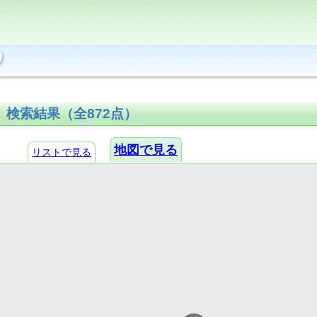
検索結果（全872点
）
地図で見る
リストで見る