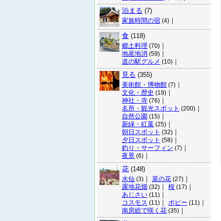
泊まる
(7)
家族時間の宿
｜
(4)
食
(118)
郷土料理
｜
(70)
地産地消
｜
(59)
道の駅グルメ
｜
(10)
見る
(355)
美術館・博物館
｜
(7)
文化・歴史
｜
(19)
神社・寺
｜
(76)
名所・観光スポット
｜
(200)
自然公園
｜
(15)
新緑・紅葉
｜
(25)
朝日スポット
｜
(32)
夕日スポット
｜
(58)
釣り・サーフィン
｜
(7)
夜景
｜
(6)
花
(148)
水仙
｜
菜の花
｜
(3)
(27)
露地花畑
｜
桜
｜
(32)
(17)
あじさい
｜
(11)
コスモス
｜
ポピー
｜
(11)
(11)
南房総で咲く花
｜
(35)