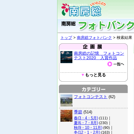
トップ
>
南房総フォトバンク
> 検索結果
南房総の記憶 フォトコン
テスト2020 入賞作品
▼
もっと見る
フォトコンテスト
(62)
季節
(514)
春(3・4・5月)
｜
(111)
夏(6・7・8月)
｜
(230)
秋(9・10・11月)
｜
(90)
冬(12・1・2月)
｜
(163)