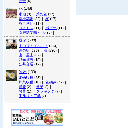
夜景
｜
(6)
花
(148)
水仙
｜
菜の花
｜
(3)
(27)
露地花畑
｜
桜
｜
(32)
(17)
あじさい
｜
(11)
コスモス
｜
ポピー
｜
(11)
(11)
南房総で咲く花
｜
(35)
遊ぶ
(538)
まつり・イベント
｜
(114)
道の駅
｜
海
｜
(139)
(230)
山・里山
｜
(67)
観光施設
｜
(15)
公共交通
｜
(12)
体験
(109)
果物収穫
｜
(23)
野菜収穫
｜
花摘み
｜
(10)
(49)
農業
｜
漁業
｜
(2)
(8)
酪農
｜
クッキング
｜
(1)
(7)
手作り・工芸
｜
(7)