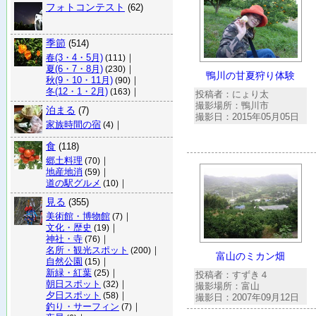
フォトコンテスト
(62)
季節
(514)
春(3・4・5月)
｜
(111)
夏(6・7・8月)
｜
(230)
鴨川の甘夏狩り体験
秋(9・10・11月)
｜
(90)
冬(12・1・2月)
｜
(163)
投稿者：にょり太
撮影場所：鴨川市
泊まる
(7)
撮影日：2015年05月05日
家族時間の宿
｜
(4)
食
(118)
郷土料理
｜
(70)
地産地消
｜
(59)
道の駅グルメ
｜
(10)
見る
(355)
美術館・博物館
｜
(7)
文化・歴史
｜
(19)
神社・寺
｜
(76)
名所・観光スポット
｜
(200)
富山のミカン畑
自然公園
｜
(15)
新緑・紅葉
｜
(25)
投稿者：すずき４
朝日スポット
｜
(32)
撮影場所：富山
夕日スポット
｜
(58)
撮影日：2007年09月12日
釣り・サーフィン
｜
(7)