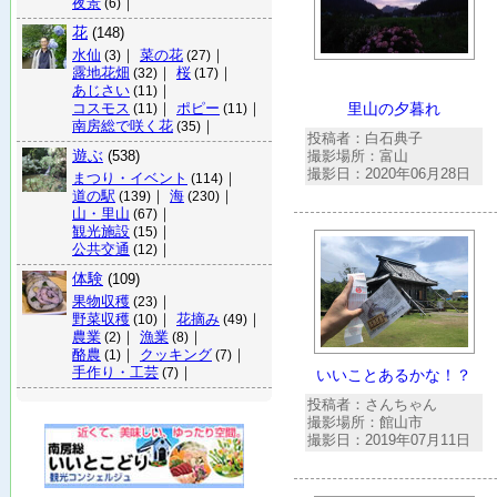
夜景
｜
(6)
花
(148)
水仙
｜
菜の花
｜
(3)
(27)
露地花畑
｜
桜
｜
(32)
(17)
あじさい
｜
(11)
コスモス
｜
ポピー
｜
里山の夕暮れ
(11)
(11)
南房総で咲く花
｜
(35)
投稿者：白石典子
遊ぶ
(538)
撮影場所：富山
撮影日：2020年06月28日
まつり・イベント
｜
(114)
道の駅
｜
海
｜
(139)
(230)
山・里山
｜
(67)
観光施設
｜
(15)
公共交通
｜
(12)
体験
(109)
果物収穫
｜
(23)
野菜収穫
｜
花摘み
｜
(10)
(49)
農業
｜
漁業
｜
(2)
(8)
酪農
｜
クッキング
｜
(1)
(7)
手作り・工芸
｜
(7)
いいことあるかな！？
投稿者：さんちゃん
撮影場所：館山市
撮影日：2019年07月11日