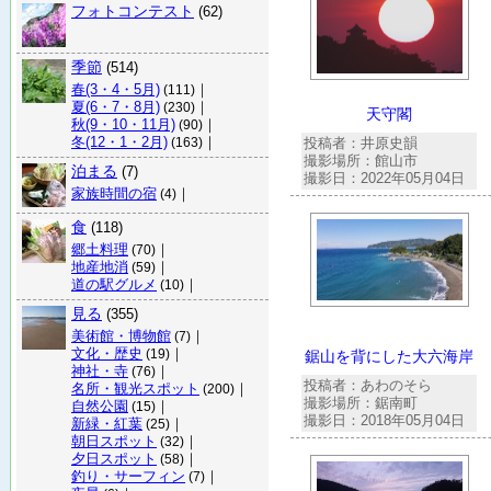
フォトコンテスト
(62)
季節
(514)
春(3・4・5月)
｜
(111)
夏(6・7・8月)
｜
(230)
天守閣
秋(9・10・11月)
｜
(90)
冬(12・1・2月)
｜
投稿者：井原史韻
(163)
撮影場所：館山市
泊まる
(7)
撮影日：2022年05月04日
家族時間の宿
｜
(4)
食
(118)
郷土料理
｜
(70)
地産地消
｜
(59)
道の駅グルメ
｜
(10)
見る
(355)
美術館・博物館
｜
(7)
文化・歴史
｜
(19)
鋸山を背にした大六海岸
神社・寺
｜
(76)
投稿者：あわのそら
名所・観光スポット
｜
(200)
撮影場所：鋸南町
自然公園
｜
(15)
撮影日：2018年05月04日
新緑・紅葉
｜
(25)
朝日スポット
｜
(32)
夕日スポット
｜
(58)
釣り・サーフィン
｜
(7)